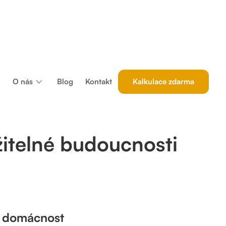
ment
O nás
Mohlo by vás zajímat
Kontakt
Kalkulace zdarma
O nás
Blog
Kontakt
žitelné budoucnosti
ši domácnost