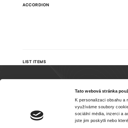
ACCORDION
LIST ITEMS
Tato webová stránka použ
Sun construct
F.A. Gerstner
K personalizaci obsahu a 
370 01 České
využíváme soubory cookie.
IČO: 07937
sociální média, inzerci a 
jste jim poskytli nebo kter