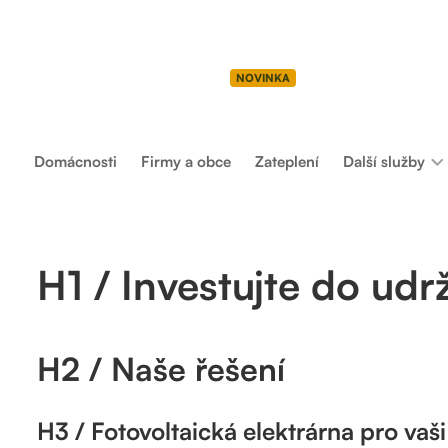
Solární elektrárny
NZÚ – Light
Dotační manage
NOVINKA
Domácnosti
Firmy a obce
Zateplení
Další služby
H1 / Investujte do udr
H2 / Naše řešení
H3 / Fotovoltaická elektrárna pro va