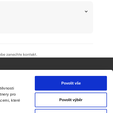
ebe zanechte kontakt.
nebo pište na
Povolit vše
info@sunconstruct.cz
těvnosti
tnery pro
Povolit výběr
acemi, které