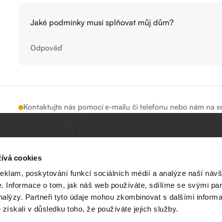
Jaké podmínky musí splňovat můj dům?
Odpověď
Kontaktujte nás pomocí e-mailu či telefonu nebo nám na s
volejte
ívá cookies
 s.r.o.,
+420 606 026 566
a 2151/6,
reklam, poskytování funkcí sociálních médií a analýze naší návš
 Budějovice
 Informace o tom, jak náš web používáte, sdílíme se svými par
8:00 - 16:00
067
analýzy. Partneři tyto údaje mohou zkombinovat s dalšími inform
é získali v důsledku toho, že používáte jejich služby.