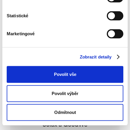
úsporám
Technologie Half-Cut – panely dodávají
energii neustále, i když je panel zastíněn
Statistické
až na 50 %
Marketingové
Kompletní specifikace (Longi 525)
Zobrazit detaily
Povolit vše
Povolit výběr
Odmítnout
Střídač
Solax a GoodWe