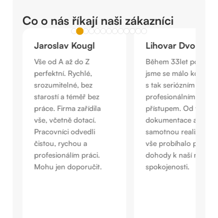
Co o nás říkají naši zákazníci
Jaroslav Kougl
Lihovar Dvořiště
Vše od A až do Z
Během 33let podniká
perfektní. Rychlé,
jsme se málo kdy setk
srozumitelné, bez
s tak seriózním a
starostí a téměř bez
profesionálním
práce. Firma zařídila
přístupem. Od vyřízen
o
vše, včetně dotací.
dokumentace až po
Pracovníci odvedli
samotnou realizaci F
čistou, rychou a
vše probíhalo podle
profesionálím práci.
dohody k naší napros
Mohu jen doporučit.
spokojenosti.