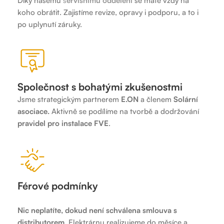
Díky našemu
s
ervisnímu oddělení
se máte vždy na
koho obrátit. Zajistíme revize, opravy i podporu, a to i
po uplynutí záruky.
Společnost s bohatými zkušenostmi
Jsme strategickým partnerem
E.ON
a členem
Solární
asociace.
Aktivně se podílíme na tvorbě a dodržování
pravidel pro instalace FVE
.
Férové podmínky
Nic neplatíte, dokud není schválena smlouva s
distributorem.
Elektrárnu realizujeme do měsíce a