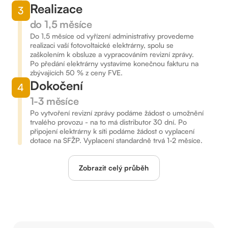
Realizace
3
do 1,5 měsíce
Do 1,5 měsíce od vyřízení administrativy provedeme
realizaci vaší fotovoltaické elektrárny, spolu se
zaškolením k obsluze a vypracováním revizní zprávy.
Po předání elektrárny vystavíme konečnou fakturu na
zbývajících 50 % z ceny FVE.
Dokočení
4
1-3 měsíce
Po vytvoření revizní zprávy podáme žádost o umožnění
trvalého provozu - na to má distributor 30 dní. Po
připojení elektrárny k síti podáme žádost o vyplacení
dotace na SFŽP. Vyplacení standardně trvá 1-2 měsíce.
Zobrazit celý průběh