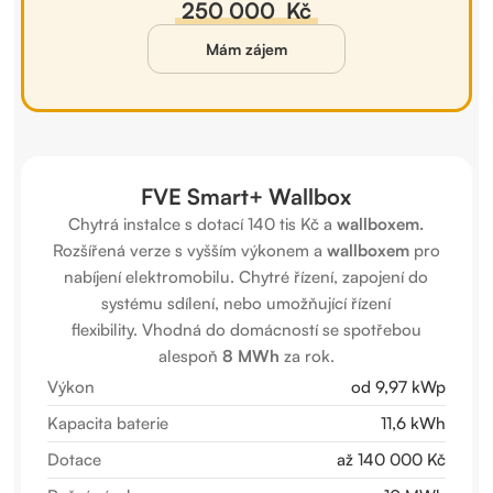
250 000 Kč
Mám zájem
FVE Smart+ Wallbox
Chytrá instalce s dotací 140 tis Kč a
wallboxem.
Rozšířená verze s vyšším výkonem a
wallboxem
pro
nabíjení elektromobilu. Chytré řízení, zapojení do
systému sdílení, nebo umožňující řízení
flexibility. Vhodná do domácností se spotřebou
alespoň
8 MWh
za rok.
Výkon
od 9,97 kWp
Kapacita baterie
11,6 kWh
Dotace
až 140 000 Kč