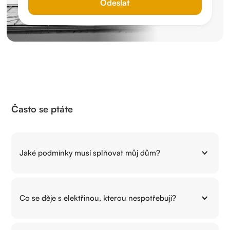
Často se ptáte
Jaké podmínky musí splňovat můj dům?
FVE se dá nainstalovat skoro na všechny domy. Pokud
si však chcete zažádat o dotaci, musí se jednat o
Co se děje s elektřinou, kterou nespotřebuji?
rodinný dům, popřípadě o rekreační objekt, ve kterém
má žadatel trvalé bydliště déle než dva roky. Jedná-li
Přebytečnou elektřinu můžete odprodat zpět do sítě.
se o novostavbu, lze žádat o dotace jen na takové