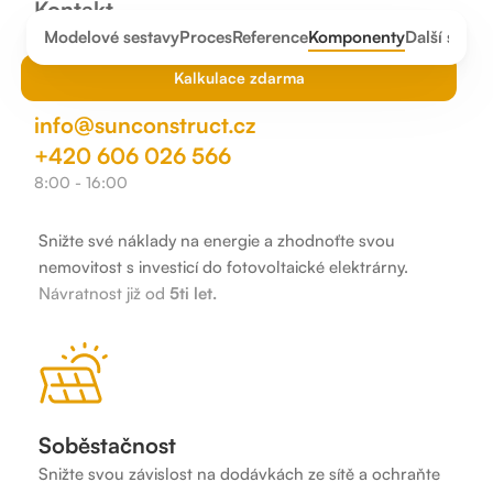
Kontakt
Modelové sestavy
Proces
Reference
Komponenty
Další služb
Kalkulace zdarma
info@sunconstruct.cz
+420 606 026 566
8:00 - 16:00
Úspora
Snižte své náklady na energie a zhodnoťte svou
nemovitost s investicí do fotovoltaické elektrárny.
Návratnost již od
5ti let.
Soběstačnost
Snižte svou závislost na dodávkách ze sítě a ochraňte