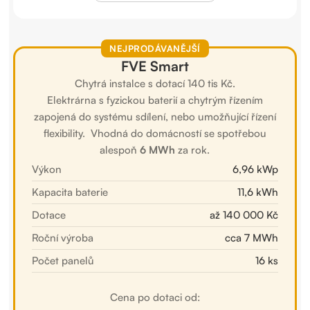
NEJPRODÁVANĚJŠÍ
FVE Smart
Chytrá instalce s dotací 140 tis Kč.
Elektrárna s fyzickou baterií a chytrým řízením
zapojená do systému sdílení, nebo umožňující řízení
flexibility. Vhodná do domácností se spotřebou
alespoň
6 MWh
za rok.
Výkon
6,96 kWp
Kapacita baterie
11,6 kWh
Dotace
až 140 000 Kč
Roční výroba
cca 7 MWh
Počet panelů
16 ks
Cena po dotaci od: