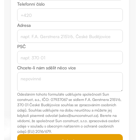
Telefonní číslo
Adresa
PSČ
Chcete-li nám sdělit něco více
Odesláním tohoto formuláře udělujete společnosti Sun
construct, a.s., IČO: 07937067 se sídlem F.A. Gerstnera 2151/6,
370 01 České Budějovice souhlas se zpracováním osobních
údajů. Souhlas udělujete na dobu neurčitou a můžete jej
kdykoli písemně odvolat (sales@sunconstruct.cz). Berete na
vědomí, že společnost Sun construct, s.r.o. zpracovává osobní
údaje v souladu s obecným nařízením o ochraně osobních
údajů (EU) 2016/679.