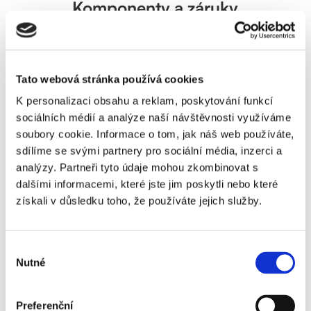
Komponenty a záruky
Tato webová stránka používá cookies
K personalizaci obsahu a reklam, poskytování funkcí
sociálních médií a analýze naší návštěvnosti využíváme
soubory cookie. Informace o tom, jak náš web používáte,
sdílíme se svými partnery pro sociální média, inzerci a
analýzy. Partneři tyto údaje mohou zkombinovat s
dalšími informacemi, které jste jim poskytli nebo které
získali v důsledku toho, že používáte jejich služby.
Fotovoltaické panely
Longi a AIKO
V nabídce máme panely Longi s černým
Výběr
rámem (525Wp) a celočerné panely AIKO
Nutné
souhlasu
(450Wp)
Výkon 450Wp - 525Wp
Splňuje podmínky Nová zelená
Preferenční