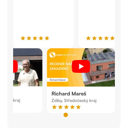
aněk
Richard Mareš
očeský kraj
Zdiby, Středočeský kraj