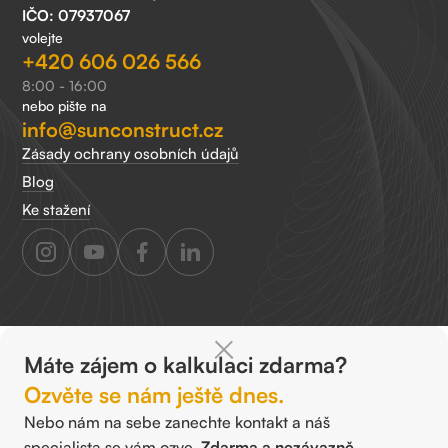
IČO: 07937067
volejte
+420 606 026 566
8:00 - 16:00
nebo pište na
info@sunconstruct.cz
Zásady ochrany osobních údajů
Blog
Ke stažení
Máte zájem o kalkulaci zdarma?
Ozvěte se nám ještě dnes.
Nebo nám na sebe zanechte kontakt a náš
specialista se vám ozve.
Zdarma a nezávazně.